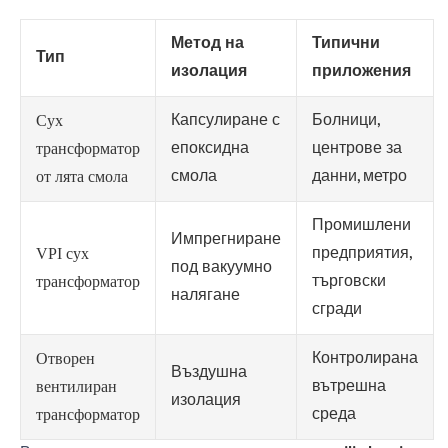
Метод на
Типични
Тип
изолация
приложения
Капсулиране с
Болници,
Сух
епоксидна
центрове за
трансформатор
смола
данни, метро
от лята смола
Промишлени
Импрегниране
предприятия,
VPI сух
под вакуумно
търговски
трансформатор
налягане
сгради
Контролирана
Отворен
Въздушна
вътрешна
вентилиран
изолация
среда
трансформатор