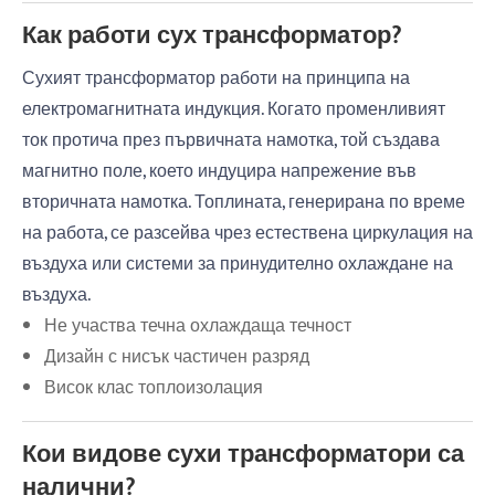
Как работи сух трансформатор?
Сухият трансформатор работи на принципа на
електромагнитната индукция. Когато променливият
ток протича през първичната намотка, той създава
магнитно поле, което индуцира напрежение във
вторичната намотка. Топлината, генерирана по време
на работа, се разсейва чрез естествена циркулация на
въздуха или системи за принудително охлаждане на
въздуха.
Не участва течна охлаждаща течност
Дизайн с нисък частичен разряд
Висок клас топлоизолация
Кои видове сухи трансформатори са
налични?