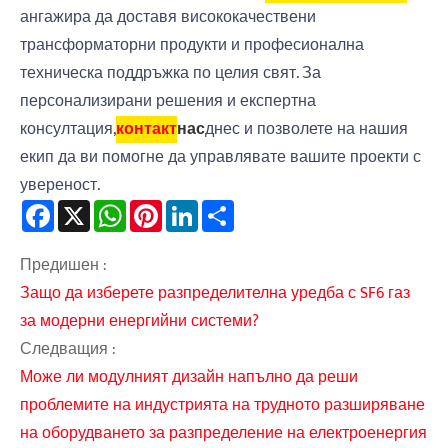
ангажира да доставя висококачествени
трансформаторни продукти и професионална
техническа поддръжка по целия свят. За
персонализирани решения и експертна
консултация,
контакт
нас
днес и позволете на нашия
екип да ви помогне да управлявате вашите проекти с
увереност.
Facebook
X
WhatsApp
Pinterest
LinkedIn
Share
Предишен :
Защо да изберете разпределителна уредба с SF6 газ
за модерни енергийни системи?
Следващия :
Може ли модулният дизайн напълно да реши
проблемите на индустрията на трудното разширяване
на оборудването за разпределение на електроенергия