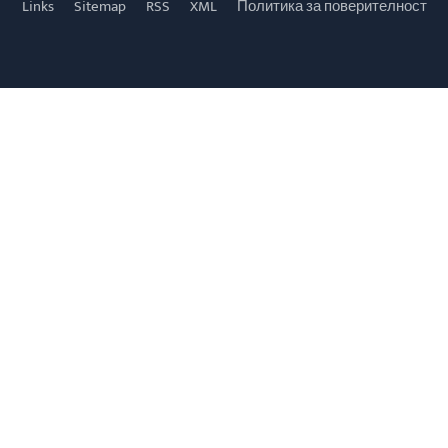
Links
Sitemap
RSS
XML
Политика за поверителност