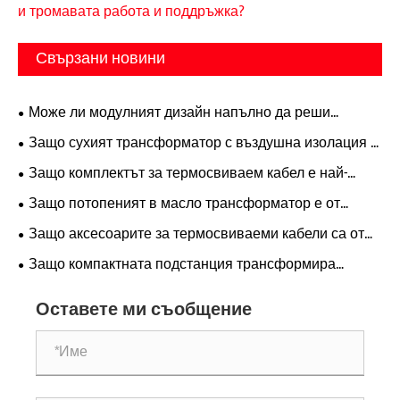
и тромавата работа и поддръжка?
Свързани новини
Може ли модулният дизайн напълно да реши
проблемите на индустрията на трудното разширяване
Защо сухият трансформатор с въздушна изолация е
на оборудването за разпределение на електроенергия
идеалният избор за съобразено с безопасността и
Защо комплектът за термосвиваем кабел е най-
и тромавата работа и поддръжка?
екологично разпределение на енергия?
добрата защита за спестяване на разходи за
Защо потопеният в масло трансформатор е от
електрически мрежи със средно напрежение?
съществено значение за надеждно разпределение на
Защо аксесоарите за термосвиваеми кабели са от
мощността?
съществено значение за съвременните енергийни
Защо компактната подстанция трансформира
системи?
модерното електроразпределение?
Оставете ми съобщение