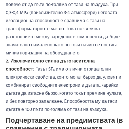
повече от 2,5 пъти по-голяма от тази на въздуха. При
0,3-0,4 MPa (приблизително 3-4 атмосфери) неговата
изолационна способност е сравнима с тази на
трансформаторното масло. Това позволява
разстоянието между заредените компоненти да бъде
значително намалено, като по този начин се постига
миниатюризация на оборудването.
2. Изключително силна дъгогасителна
способност
: Газът SF₆ има отлични отрицателни
електрически свойства, които могат бързо да уловят и
комбинират свободните електрони в дъгата, карайки
дъгата да изгасне бързо, когато токът премине нулата,
и без повторно запалване. Способността му да гаси
дъгата е 100 пъти по-голяма от тази на въздуха.
Подчертаване на предимствата (в
сравнение с традиционната