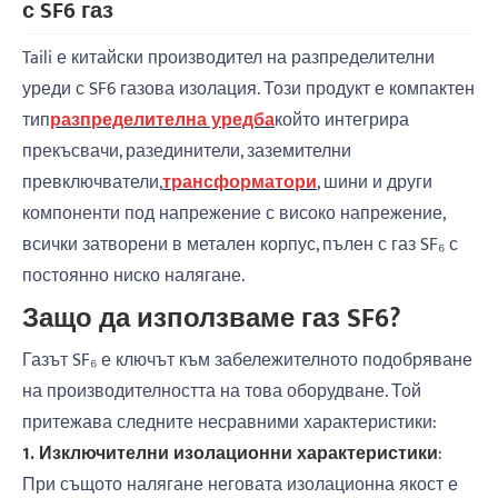
с SF6 газ
Taili е китайски производител на разпределителни
уреди с SF6 газова изолация. Този продукт е компактен
тип
разпределителна уредба
който интегрира
прекъсвачи, разединители, заземителни
превключватели,
трансформатори
, шини и други
компоненти под напрежение с високо напрежение,
всички затворени в метален корпус, пълен с газ SF₆ с
постоянно ниско налягане.
Защо да използваме газ SF6?
Газът SF₆ е ключът към забележителното подобряване
на производителността на това оборудване. Той
притежава следните несравними характеристики:
1. Изключителни изолационни характеристики
:
При същото налягане неговата изолационна якост е