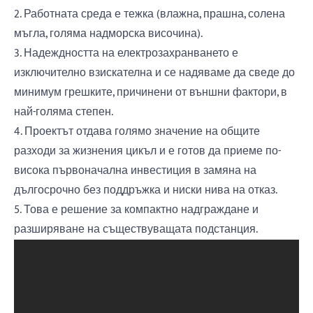
2. Работната среда е тежка (влажна, прашна, солена
мъгла, голяма надморска височина).
3. Надеждността на електрозахранването е
изключително взискателна и се надяваме да сведе до
минимум грешките, причинени от външни фактори, в
най-голяма степен.
4. Проектът отдава голямо значение на общите
разходи за жизнения цикъл и е готов да приеме по-
висока първоначална инвестиция в замяна на
дългосрочно без поддръжка и ниски нива на отказ.
5. Това е решение за компактно надграждане и
разширяване на съществуващата подстанция.