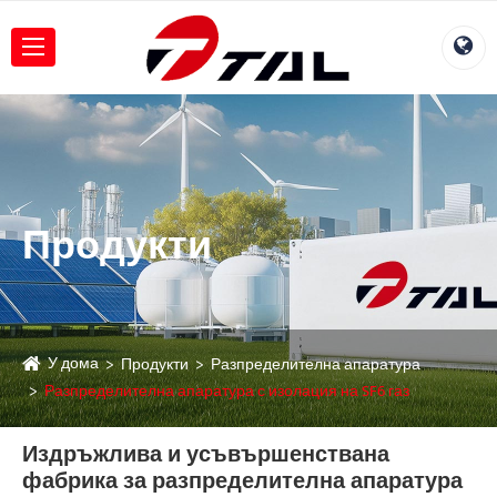
Продукти
У дома
Продукти
Разпределителна апаратура
Разпределителна апаратура с изолация на SF6 газ
Издръжлива и усъвършенствана
фабрика за разпределителна апаратура