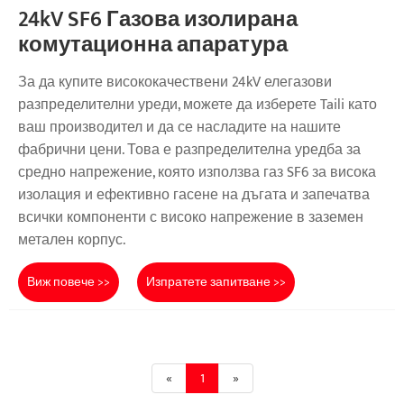
24kV SF6 Газова изолирана
комутационна апаратура
За да купите висококачествени 24kV елегазови
разпределителни уреди, можете да изберете Taili като
ваш производител и да се насладите на нашите
фабрични цени. Това е разпределителна уредба за
средно напрежение, която използва газ SF6 за висока
изолация и ефективно гасене на дъгата и запечатва
всички компоненти с високо напрежение в заземен
метален корпус.
Виж повече >>
Изпратете запитване >>
«
1
»