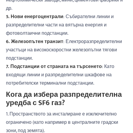
нефтохимически заводи, мини, циментови фабрики и
др.
5. Нови енергоцентрали
: Събирателни линии и
разпределителни части на вятърна енергия и
фотоволтаични подстанции.
6. Железопътен транзит
: Електроразпределителни
участъци на високоскоростни железопътни тягови
подстанции.
7. Подстанции от страната на търсенето
: Като
входящи линии и разпределителни шкафове на
потребителски терминални подстанции.
Кога да избера разпределителна
уредба с SF6 газ?
1. Пространството за инсталиране е изключително
ограничено (като например в централните градски
зони, под земята).