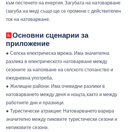
към пестенето на енергия. Загубата на натоварване
(загуба на мед) също ще се промени с действителен
ток на натоварване.
Основни сценарии за
приложение
● Селска електрическа мрежа: Има значителна
разлика в електрическото натоварване между
сезоните за напояване на селското стопанство и
ежедневна употреба.
● Жилищни райони: Има очевидни разлики в
натоварването между деня и нощта, както и между
работните дни и празници.
● Туристически атракции: Натоварването варира
значително между пиковите туристически сезони и
непиковите сезони.