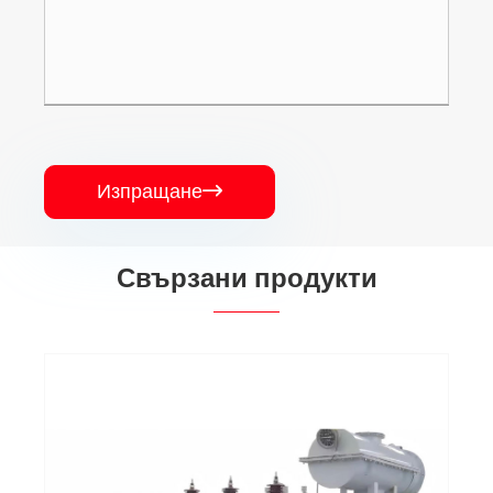
Изпращане

Свързани продукти
Разпределителен трансформатор от
аморфна сплав, потопен в масло
Виж повече >>