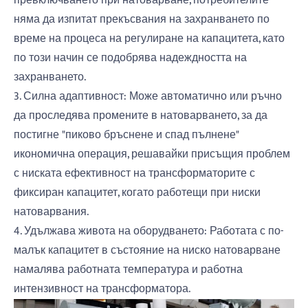
превключването при натоварване, потребителите
няма да изпитат прекъсвания на захранването по
време на процеса на регулиране на капацитета, като
по този начин се подобрява надеждността на
захранването.
3. Силна адаптивност: Може автоматично или ръчно
да проследява промените в натоварването, за да
постигне "пиково бръснене и спад пълнене"
икономична операция, решавайки присъщия проблем
с ниската ефективност на трансформаторите с
фиксиран капацитет, когато работещи при ниски
натоварвания.
4. Удължава живота на оборудването: Работата с по-
малък капацитет в състояние на ниско натоварване
намалява работната температура и работна
интензивност на трансформатора.