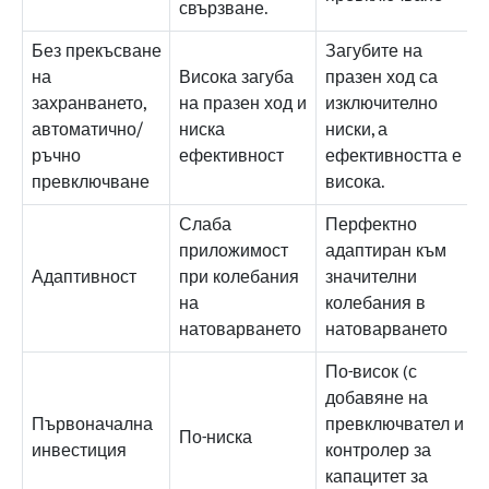
свързване.
Без прекъсване
Загубите на
на
Висока загуба
празен ход са
захранването,
на празен ход и
изключително
автоматично/
ниска
ниски, а
ръчно
ефективност
ефективността е
превключване
висока.
Слаба
Перфектно
приложимост
адаптиран към
Адаптивност
при колебания
значителни
на
колебания в
натоварването
натоварването
По-висок (с
добавяне на
Първоначална
превключвател и
По-ниска
инвестиция
контролер за
капацитет за