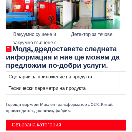
Вакуумно сушене и
Детектор за течове
вакуумно пълнене с
Моля, предоставете следната
масло (2 в 1)
информация и ние ще можем да
предложим по-добри услуги.
Сценарии за приложение на продукта
Технически параметри на продукта
Горещи маркери: Маслен трансформатор с OLTC, Китай,
производител, доставчик, фабрика
Свързана категория