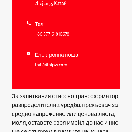
Zhejiang, Китай
Тел

+86-577-61810678
Електронна поща

taili@talpw.com
За запитвания относно трансформатор,
разпределителна уредба, прекъсвач за
средно напрежение или ценова листа,
моля, оставете своя имейл до нас и ние
ще се свържем в рамките на 24 часа.