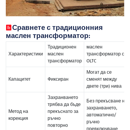
Сравнете с традиционния
маслен трансформатор:
Традиционен
маслен
Характеристики
маслен
трансформатор с
трансформатор
OLTC
Могат да се
Капацитет
Фиксиран
сменят между
двете (три) нива
Захранването
Без прекъсване на
трябва да бъде
захранването,
Метод на
прекъснато за
автоматично/
корекция
ръчно
ръчно
повторно
превключване