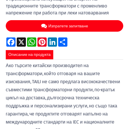
традиционните трансформатори с променливо
напрежение при работа при леки натоварвания
Изпратете запитване
Facebook
X
WhatsApp
Pinterest
LinkedIn
Share
Описание на продукта
Ако търсите китайски производител на
трансформатори, който отговаря на вашите
изисквания, TAILI не само предлага висококачествени
съвместими трансформаторни продукти, по-кратък
цикъл на доставка, дългосрочна техническа
поддръжка и персонализирани услуги, но също така
гарантира, че продуктите отговарят напълно на
международните стандарти на IEC и националните