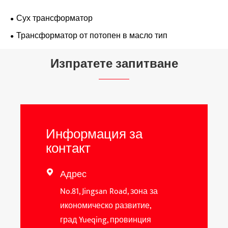
Сух трансформатор
Трансформатор от потопен в масло тип
Изпратете запитване
Информация за
контакт
Адрес

No.81, Jingsan Road, зона за
икономическо развитие,
град Yueqing, провинция