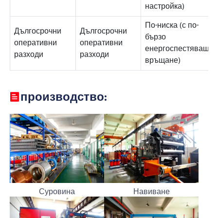
настройка)
По-ниска (с по-
Дългосрочни
Дългосрочни
бързо
оперативни
оперативни
енергоспестяващо
разходи
разходи
връщане)
производство:
Суровина
Навиване