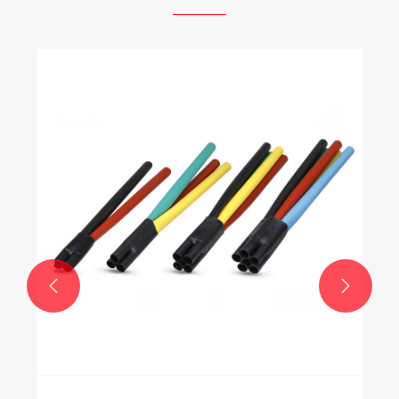
Защо да изберете разпределителна
уредба с SF6 газ за модерни енергийни
системи?
Виж повече >>

