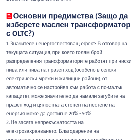
Основни предимства (Защо да
изберете маслен трансформатор
с OLTC?)
1. Значителен енергоспестяващ ефект: В отговор на
текущата ситуация, при която голям брой
разпределения трансформаторите работят при ниски
нива или нива на празен ход (особено в селски
електрически мрежи и жилищни райони), от
автоматично се настройва към работа с по-малък
капацитет, може значително да намали загубите на
празен ход и цялостната степен на пестене на
енергия може да достигне 20% - 50%.
2. Не засяга непрекъснатостта на
електрозахранването: Благодарение на