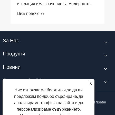
изолация има значение за модерното
електроразпределение?
Виж повече >>
За Нас
Продукти
Новини
Свържете Се С Нас
X
Ние използваме бисквитки, за да ви
предложим по-добро сърфиране, да
Авторско право © 2026 Taili Electric Co., Ltd. Всички права
анализираме трафика на сайта и да
запазени.
персонализираме съдържанието.