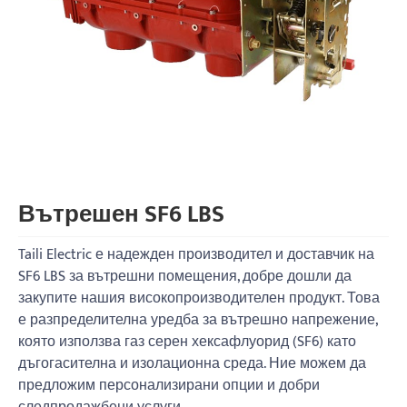
Вътрешен SF6 LBS
Taili Electric е надежден производител и доставчик на
SF6 LBS за вътрешни помещения, добре дошли да
закупите нашия високопроизводителен продукт. Това
е разпределителна уредба за вътрешно напрежение,
която използва газ серен хексафлуорид (SF6) като
дъгогасителна и изолационна среда. Ние можем да
предложим персонализирани опции и добри