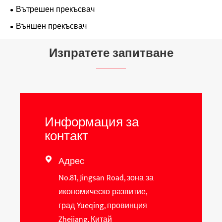
Вътрешен прекъсвач
Външен прекъсвач
Изпратете запитване
Информация за
контакт
Адрес

No.81, Jingsan Road, зона за
икономическо развитие,
град Yueqing, провинция
Zhejiang, Китай