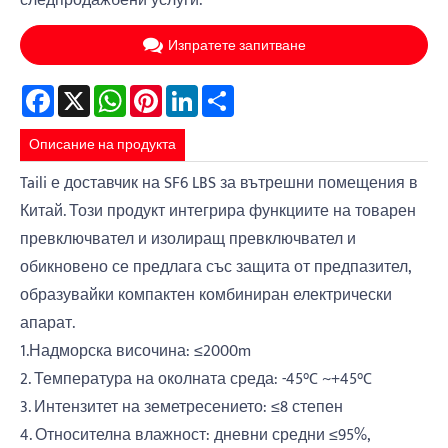
следпродажбени услуги.
Изпратете запитване
Facebook
X
WhatsApp
Pinterest
LinkedIn
Share
Описание на продукта
Taili е доставчик на SF6 LBS за вътрешни помещения в
Китай. Този продукт интегрира функциите на товарен
превключвател и изолиращ превключвател и
обикновено се предлага със защита от предпазител,
образувайки компактен комбиниран електрически
апарат.
1.Надморска височина: ≤2000m
2. Температура на околната среда: -45°C ~+45°C
3. Интензитет на земетресението: ≤8 степен
4. Относителна влажност: дневни средни ≤95%,