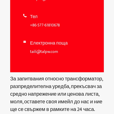
Тел

+86-577-61810678
Електронна поща

taili@talpw.com
За запитвания относно трансформатор,
разпределителна уредба, прекъсвач за
средно напрежение или ценова листа,
моля, оставете своя имейл до нас и ние
ще се свържем в рамките на 24 часа.