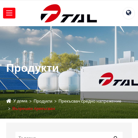
Продукти
У дома
Продукти
Прекъсвач средно напрежение
Вътрешен прекъсвач